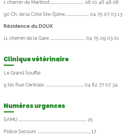
1 chemin de Martinot...................................... 06 10 46 48 08
90 Ch. de la Côte Ste-Épine........................... 04 75 07 03 13
Résidence du DOUX
11 chemin de la Gare ....................................... 04 75 09 03 01
Clinique vétérinaire
Le Grand Souffle
9 bis Rue Centrale ........................................... 04 82 77 07 34
Numéros urgences
SAMU ............................................................................ 15
Police Secours ........................................................... 17