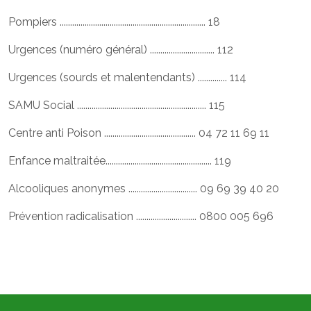
Pompiers ...................................................................... 18
Urgences (numéro général) ............................... 112
Urgences (sourds et malentendants) .............. 114
SAMU Social .............................................................. 115
Centre anti Poison ............................................ 04 72 11 69 11
Enfance maltraitée................................................... 119
Alcooliques anonymes ................................. 09 69 39 40 20
Prévention radicalisation ............................. 0800 005 696