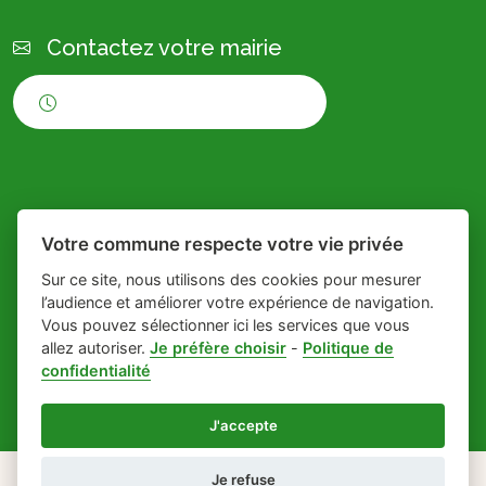
Contactez votre mairie
Horaires d'ouverture
Votre commune respecte votre vie privée
Sur ce site, nous utilisons des cookies pour mesurer
l’audience et améliorer votre expérience de navigation.
Place du village la solution
- Commune de
Vous pouvez sélectionner ici les services que vous
web et appli des
Saint-Jean-de-
allez autoriser.
Je préfère choisir
-
Politique de
confidentialité
collectivités
Muzols
-
Gestion des cookies
J'accepte
Je refuse