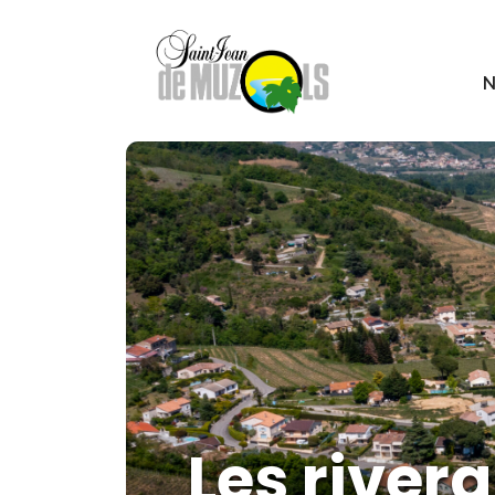
N
Les river